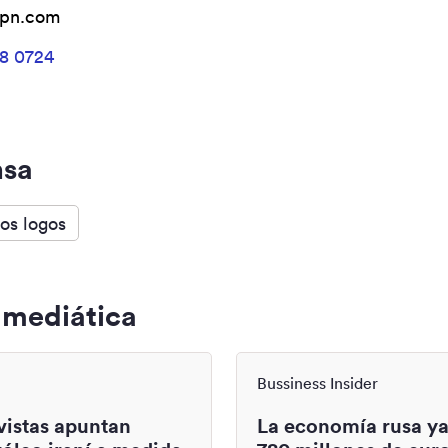
vpn.com
68 0724
nsa
os logos
 mediática
Bussiness Insider
vistas apuntan
La economía rusa ya