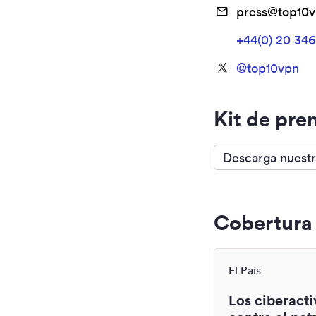
press@top10
+44(0) 20 34
@
top10vpn
Kit de pre
Descarga nuestr
Cobertura
El País
Los ciberacti