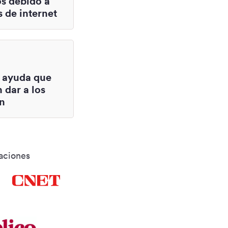
os debido a
s de internet
a ayuda que
n dar a los
án
aciones