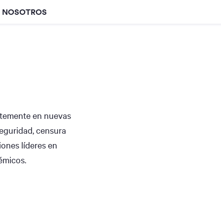
E NOSOTROS
ntemente en nuevas
eguridad, censura
iones líderes en
émicos.