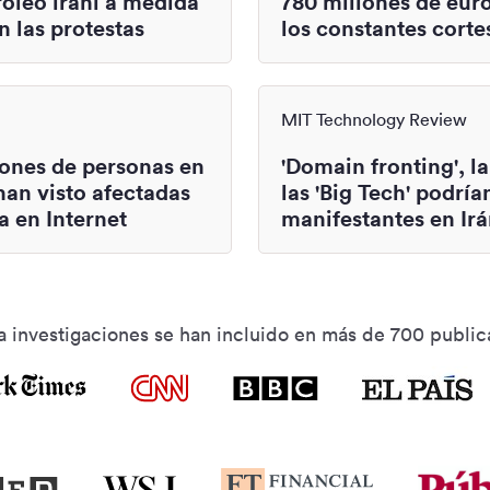
róleo iraní a medida
780 millones de eur
 las protestas
los constantes corte
MIT Technology Review
lones de personas en
'Domain fronting', l
han visto afectadas
las 'Big Tech' podría
a en Internet
manifestantes en Ir
a investigaciones se han incluido en más de 700 public