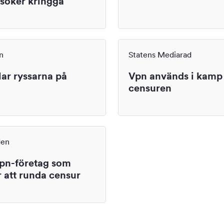
rsöker kringgå
n
Statens Mediarad
lar ryssarna på
Vpn används i kamp
censuren
den
vpn-företag som
r att runda censur