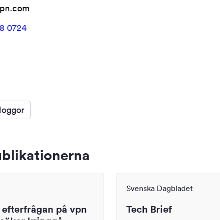
vpn.com
68 0724
loggor
blikationerna
Svenska Dagbladet
 efterfrågan på vpn
Tech Brief