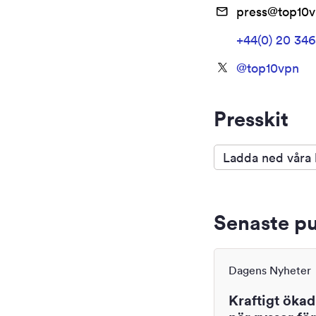
press@top10
+44(0) 20 34
@
top10vpn
Presskit
Ladda ned våra 
Senaste pu
Dagens Nyheter
Kraftigt ökad