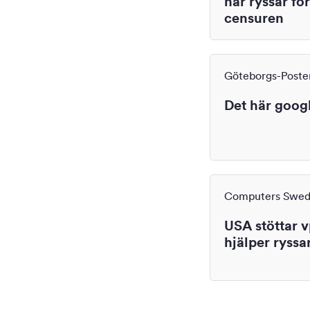
när ryssar fö
censuren
Göteborgs-Poste
Det här goog
Computers Swe
USA stöttar 
hjälper ryssa