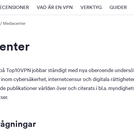
ECENSIONER
VAD ÄR EN VPN
VERKTYG
GUIDER
Mediacenter
enter
på Top10VPN jobbar ständigt med nya oberoende undersö
 inom cybersäkerhet, internetcensur och digitala rättigheter
de publikationer världen över och citerats i bl.a. myndighe
ser.
rågningar