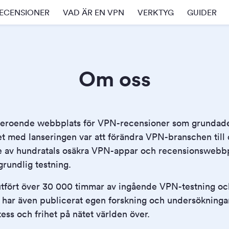
ECENSIONER
VAD ÄR EN VPN
VERKTYG
GUIDER
Om oss
eroende webbplats för VPN-recensioner som grundad
t med lanseringen var att förändra VPN-branschen till 
e av hundratals osäkra VPN-appar och recensionswebbp
 grundlig testning.
utfört över 30 000 timmar av ingående VPN-testning och
i har även publicerat egen forskning och undersökninga
tess och frihet på nätet världen över.