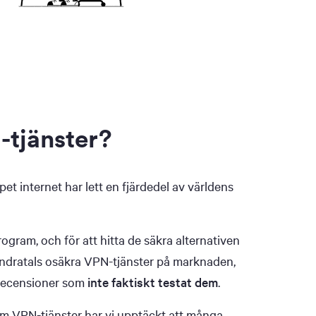
-tjänster?
et internet har lett en fjärdedel av världens
rogram, och för att hitta de säkra alternativen
undratals osäkra VPN-tjänster på marknaden,
recensioner som
inte faktiskt testat dem
.
 om VPN-tjänster har vi upptäckt att många