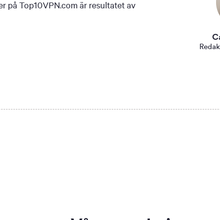
 ser på Top10VPN.com är resultatet av
C
Redak