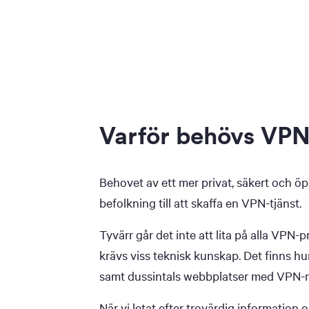
Varför behövs VPN
Behovet av ett mer privat, säkert och öpp
befolkning till att skaffa en VPN-tjänst.
Tyvärr går det inte att lita på alla VPN-p
krävs viss teknisk kunskap. Det finns h
samt dussintals webbplatser med VPN-
När vi letat efter trovärdig information