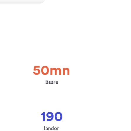
50mn
läsare
190
länder