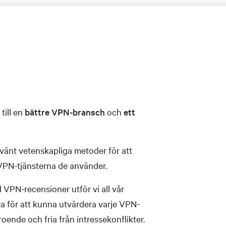
till en
bättre VPN-bransch
och
ett
nvänt vetenskapliga metoder för att
 VPN-tjänsterna de använder.
 VPN-recensioner utför vi all vår
ata för att kunna utvärdera varje VPN-
roende och fria från intressekonflikter.