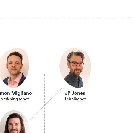
imon Migliano
JP Jones
Forskningschef
Teknikchef